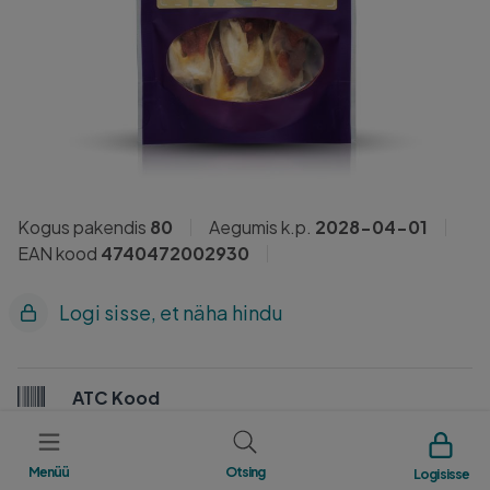
Kogus pakendis
80
Aegumis k.p.
2028-04-01
EAN kood
4740472002930
Logi sisse, et näha hindu
ATC Kood
7K0C101
Menüü
Otsing
Logi sisse
Tootja