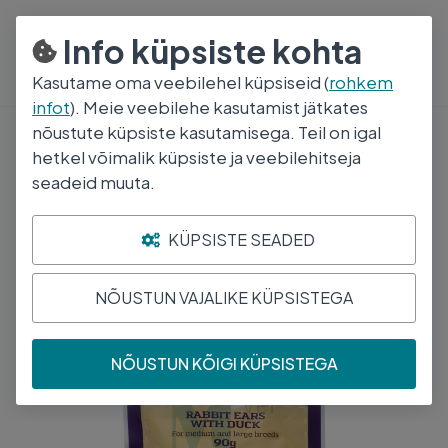
800 5000
E-R 8:30-17:00
Info küpsiste kohta
Kasutame oma veebilehel küpsiseid (
rohkem
infot
). Meie veebilehe kasutamist jätkates
nõustute küpsiste kasutamisega. Teil on igal
Maiused
hetkel võimalik küpsiste ja veebilehitseja
APETI KOERA MAIUS PARDILIHAGA
seadeid muuta.
KÜÜLIKUKÕRVAD 90G
KÜPSISTE SEADED
NÕUSTUN VAJALIKE KÜPSISTEGA
NÕUSTUN KÕIGI KÜPSISTEGA