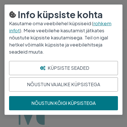
800 5000
E-R 8:30-17:00
Info küpsiste kohta
Kasutame oma veebilehel küpsiseid (
rohkem
infot
). Meie veebilehe kasutamist jätkates
nõustute küpsiste kasutamisega. Teil on igal
Idexx seadmed ja tarvikud
hetkel võimalik küpsiste ja veebilehitseja
seadeid muuta.
Vetstat
KÜPSISTE SEADED
Leiti
1
toodet
Järjesta
NÕUSTUN VAJALIKE KÜPSISTEGA
IDEXX VETSTAT IONIZED
CALCIUM CASSETTES
NÕUSTUN KÕIGI KÜPSISTEGA
98-19202-00 N5