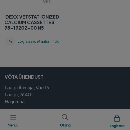
IDEXX VETSTAT IONIZED
CALCIUM CASSETTES
98-19202-00 N5
Logi sisse, et näha hindu
VÕTA ÜHENDUST
Laagri Ärimaja, Vae 16
Laagri, 76401
Harjumaa
Tel.
800 5000
vettellimused@magnum.ee
Menüü
Otsing
Logi sisse