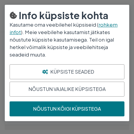
800 5000
E-R 8:30-17:00
Info küpsiste kohta
Kasutame oma veebilehel küpsiseid (
rohkem
infot
). Meie veebilehe kasutamist jätkates
nõustute küpsiste kasutamisega. Teil on igal
Tervise ja hooldustooted
hetkel võimalik küpsiste ja veebilehitseja
seadeid muuta.
Hooldus ja hügieen
Hooldus ja hügieen
Hügieenitarbed
KÜPSISTE SEADED
Kõrvad, silmad, nahk
Käpad
Suuhügieen
NÕUSTUN VAJALIKE KÜPSISTEGA
NÕUSTUN KÕIGI KÜPSISTEGA
Kategooria
Bränd
Tootja
Toimeaine