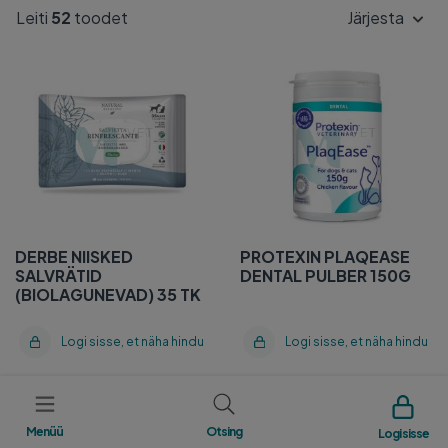
Leiti
52
toodet
Järjesta
DERBE NIISKED
PROTEXIN PLAQEASE
SALVRÄTID
DENTAL PULBER 150G
(BIOLAGUNEVAD) 35 TK
DERBE NIISKED
PROTEXIN PLAQEASE
SALVRÄTID
DENTAL PULBER 150G
(BIOLAGUNEVAD) 35 TK
Logi sisse, et näha hindu
Logi sisse, et näha hindu
PROTEXIN PLAQEASE
VETEXPERT
DENTAL PULBER 75G
ENSÜMAATILINE SPREI
Menüü
Otsing
Logi sisse