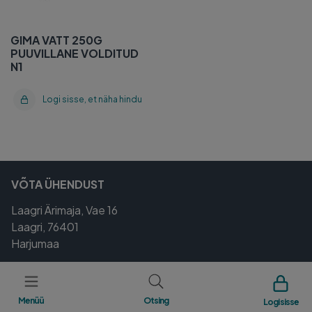
GIMA VATT 250G
PUUVILLANE VOLDITUD
N1
Logi sisse, et näha hindu
VÕTA ÜHENDUST
Laagri Ärimaja, Vae 16
Laagri, 76401
Harjumaa
Tel.
800 5000
vettellimused@magnum.ee
Menüü
Otsing
Logi sisse