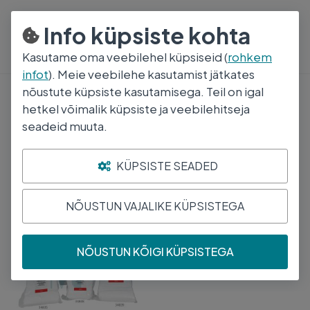
800 5000
E-R 8:30-17:00
Info küpsiste kohta
Kasutame oma veebilehel küpsiseid (
rohkem
infot
). Meie veebilehe kasutamist jätkates
nõustute küpsiste kasutamisega. Teil on igal
Sidematerjalid
hetkel võimalik küpsiste ja veebilehitseja
seadeid muuta.
Tutikud, Vatt
KÜPSISTE SEADED
Leiti
1
toodet
Järjesta
NÕUSTUN VAJALIKE KÜPSISTEGA
GIMA VATT 250G
PUUVILLANE VOLDITUD
NÕUSTUN KÕIGI KÜPSISTEGA
N1