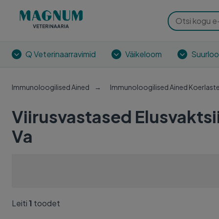
Q Veterinaarravimid
Väikeloom
Suurlo
Immunoloogilised Ained
Immunoloogilised Ained Koerlast
Viirusvastased Elusvaktsi
Va
Leiti
1
toodet