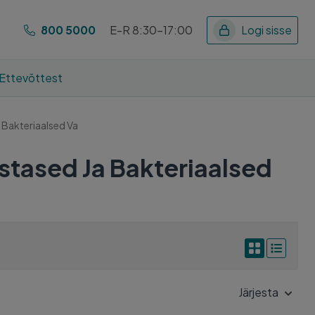
800 5000
E-R 8:30-17:00
Logi sisse
Ettevõttest
a Bakteriaalsed Va
astased Ja Bakteriaalsed
Järjesta