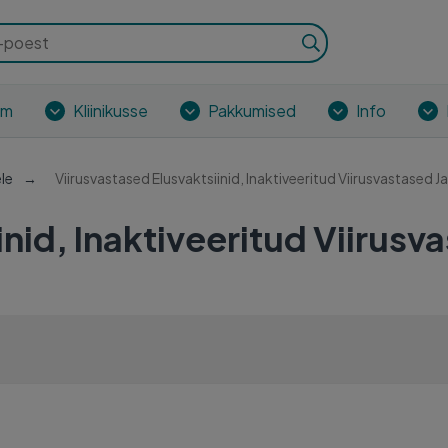
om
Kliinikusse
Pakkumised
Info
ele
Viirusvastased Elusvaktsiinid, Inaktiveeritud Viirusvastased J
inid, Inaktiveeritud Viirusv