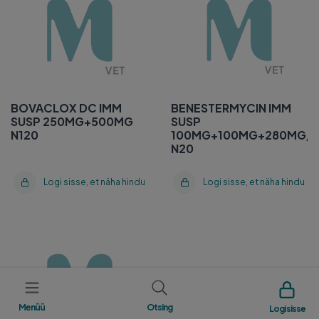
N120
100MG+100MG+280MG/A
N20
BOVACLOX DC IMM
BENESTERMYCIN IMM
SUSP 250MG+500MG
SUSP
N120
100MG+100MG+280MG/A
N20
Logi sisse, et näha hindu
Logi sisse, et näha hindu
AMPICLOX LC IMM SUSP
75MG+200MG 4,5ML
(3G) N24
Menüü
Otsing
Logi sisse