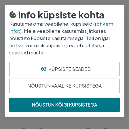
800 5000
E-R 8:30-17:00
Info küpsiste kohta
Kasutame oma veebilehel küpsiseid (
rohkem
infot
). Meie veebilehe kasutamist jätkates
nõustute küpsiste kasutamisega. Teil on igal
Antibakteriaalsed Ained Intramammaarseks Kasutamiseks
hetkel võimalik küpsiste ja veebilehitseja
seadeid muuta.
Beetalaktaamantibiootikumide,Penitsilliinide
Kombinatsioonid Teiste Antibakteria
KÜPSISTE SEADED
Bränd
Tootja
Toimeaine
NÕUSTUN VAJALIKE KÜPSISTEGA
Leiti
3
toodet
Järjesta
NÕUSTUN KÕIGI KÜPSISTEGA
BOVACLOX DC IMM
BENESTERMYCIN IMM
SUSP 250MG+500MG
SUSP