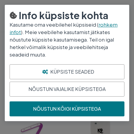
800 5000
E-R 8:30-17:00
Info küpsiste kohta
Kasutame oma veebilehel küpsiseid (
rohkem
infot
). Meie veebilehe kasutamist jätkates
nõustute küpsiste kasutamisega. Teil on igal
Grooming
hetkel võimalik küpsiste ja veebilehitseja
seadeid muuta.
Karvahooldus
KÜPSISTE SEADED
Bränd
Tootja
Toimeaine
NÕUSTUN VAJALIKE KÜPSISTEGA
Leiti
21
toodet
Järjesta
NÕUSTUN KÕIGI KÜPSISTEGA
PETREBELS KASSI
K9 ŠAMPOON ALLERGY
KARVADE EEMALDAJA
RELIEF 300 ML
LUCKY