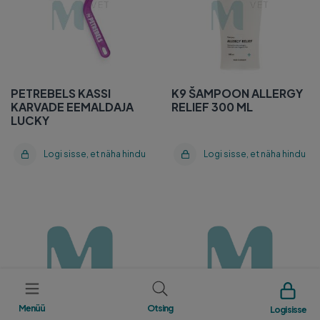
PETREBELS KASSI
K9 ŠAMPOON ALLERGY
KARVADE EEMALDAJA
RELIEF 300 ML
LUCKY
Logi sisse, et näha hindu
Logi sisse, et näha hindu
VETEXPERT PALSAM
VETEXPERT SHAMPOON
CLINIC CARE
CLINIC CARE
MICROBIOME BALANCE
MICROBIOME BALANCE
150 ML
250 ML
Menüü
Otsing
Logi sisse