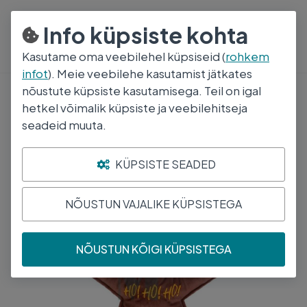
800 5000
E-R 8:30-17:00
Info küpsiste kohta
Kasutame oma veebilehel küpsiseid (
rohkem
infot
). Meie veebilehe kasutamist jätkates
nõustute küpsiste kasutamisega. Teil on igal
hetkel võimalik küpsiste ja veebilehitseja
BEEZTEES DBL KOERA MÄNGUASI
seadeid muuta.
JÕULUTÄHT ROOSA
KÜPSISTE SEADED
NÕUSTUN VAJALIKE KÜPSISTEGA
NÕUSTUN KÕIGI KÜPSISTEGA