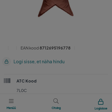
EAN kood
8712695196778
Logi sisse, et näha hindu
ATC Kood
7L0C
Tootja
Menüü
Otsing
Logi sisse
BEEZTEES