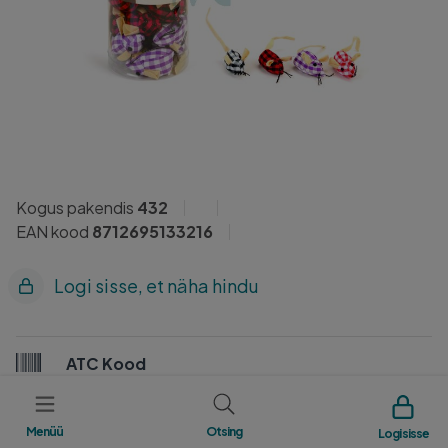
Kogus pakendis
432
EAN kood
8712695133216
Logi sisse, et näha hindu
ATC Kood
7L0C
Menüü
Otsing
Logi sisse
Tootja