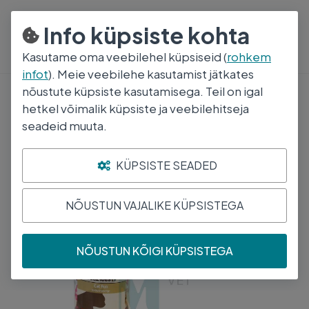
800 5000
E-R 8:30-17:00
Info küpsiste kohta
Kasutame oma veebilehel küpsiseid (
rohkem
infot
). Meie veebilehe kasutamist jätkates
nõustute küpsiste kasutamisega. Teil on igal
Pehmed mänguasjad
hetkel võimalik küpsiste ja veebilehitseja
BEEZTEES KASSI MÄNGUASI HIIR
seadeid muuta.
RUUDULINE 4CM N1
KÜPSISTE SEADED
NÕUSTUN VAJALIKE KÜPSISTEGA
NÕUSTUN KÕIGI KÜPSISTEGA