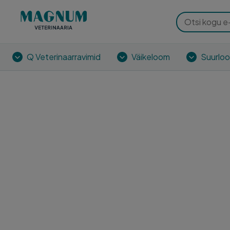
Q Veterinaarravimid
Väikeloom
Suurlo