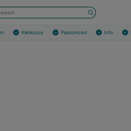
om
Kliinikusse
Pakkumised
Info