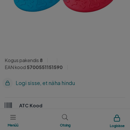
Kogus pakendis
8
EAN kood
5700551151590
Logi sisse, et näha hindu
ATC Kood
7L0C
Menüü
Otsing
Logi sisse
Tootja