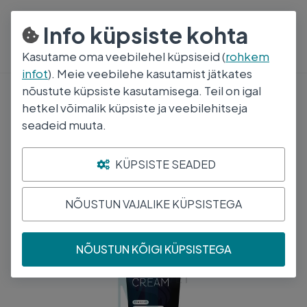
800 5000
E-R 8:30-17:00
Info küpsiste kohta
Kasutame oma veebilehel küpsiseid (
rohkem
infot
). Meie veebilehe kasutamist jätkates
nõustute küpsiste kasutamisega. Teil on igal
Hooldusvahendid karvale ja nahale
hetkel võimalik küpsiste ja veebilehitseja
CAVALOR HOBUSE HOOLV LURAX
seadeid muuta.
NAHASALV 200ML
KÜPSISTE SEADED
NÕUSTUN VAJALIKE KÜPSISTEGA
NÕUSTUN KÕIGI KÜPSISTEGA