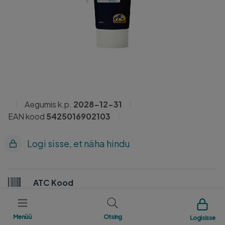
Aegumis k.p.
2028-12-31
EAN kood
5425016902103
Logi sisse, et näha hindu
ATC Kood
7R0E
Menüü
Otsing
Logi sisse
Tootja