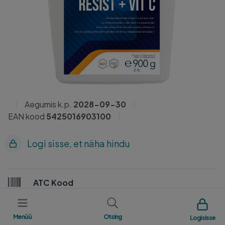
Aegumis k.p.
2028-09-30
EAN kood
5425016903100
Logi sisse, et näha hindu
ATC Kood
7R0I
Menüü
Otsing
Logi sisse
Tootja