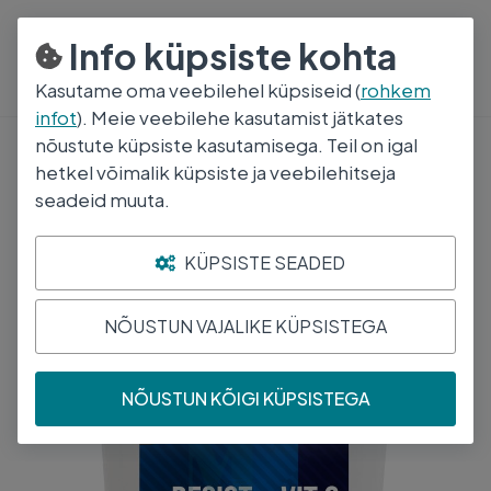
800 5000
E-R 8:30-17:00
Info küpsiste kohta
Kasutame oma veebilehel küpsiseid (
rohkem
infot
). Meie veebilehe kasutamist jätkates
nõustute küpsiste kasutamisega. Teil on igal
Vitamiinid ja mineraalid
hetkel võimalik küpsiste ja veebilehitseja
CAVALOR HOBUSE TÄIENDSÖÖT
seadeid muuta.
RESIST+VIT C 900G
KÜPSISTE SEADED
NÕUSTUN VAJALIKE KÜPSISTEGA
NÕUSTUN KÕIGI KÜPSISTEGA