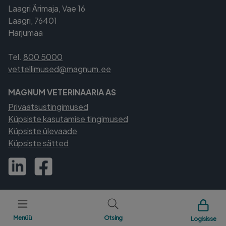
Laagri Ärimaja, Vae 16
Laagri, 76401
Harjumaa
Tel.
800 5000
vettellimused@magnum.ee
MAGNUM VETERINAARIA AS
Privaatsustingimused
Küpsiste kasutamise tingimused
Küpsiste ülevaade
Küpsiste sätted
Menüü
Otsing
Logi sisse