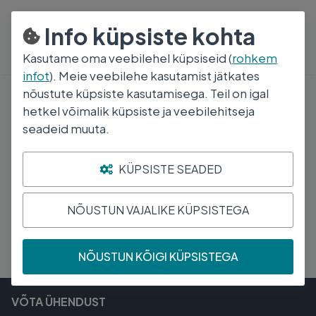
800 5000
E-R 8:30-17:00
Info küpsiste kohta
Kasutame oma veebilehel küpsiseid (
rohkem
infot
). Meie veebilehe kasutamist jätkates
nõustute küpsiste kasutamisega. Teil on igal
hetkel võimalik küpsiste ja veebilehitseja
seadeid muuta.
KÜPSISTE SEADED
NÕUSTUN VAJALIKE KÜPSISTEGA
NÕUSTUN KÕIGI KÜPSISTEGA
VÕTA ÜHENDUST