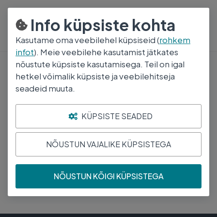
800 5000
E-R 8:30-17:00
Info küpsiste kohta
Kasutame oma veebilehel küpsiseid (
rohkem
infot
). Meie veebilehe kasutamist jätkates
nõustute küpsiste kasutamisega. Teil on igal
Resorbeeruv õmblusmaterjal
hetkel võimalik küpsiste ja veebilehitseja
seadeid muuta.
Haavavõrk
KÜPSISTE SEADED
Järjesta
NÕUSTUN VAJALIKE KÜPSISTEGA
Ei leidnud midagi
Palun proovige teist märksõna või kategooriat.
NÕUSTUN KÕIGI KÜPSISTEGA