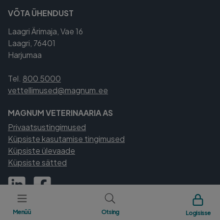
VÕTA ÜHENDUST
Laagri Ärimaja, Vae 16
Laagri, 76401
Harjumaa
Tel.
800 5000
vettellimused@magnum.ee
MAGNUM VETERINAARIA AS
Privaatsustingimused
Küpsiste kasutamise tingimused
Küpsiste ülevaade
Küpsiste sätted
Menüü
Otsing
Logi sisse